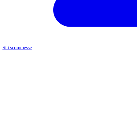
Siti scommesse