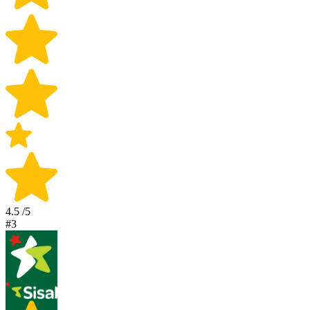
4.5
/5
#3