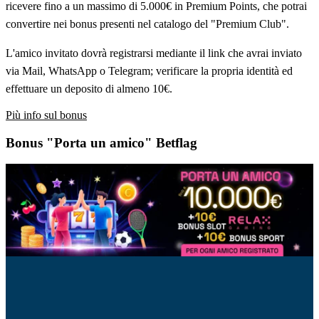
ricevere fino a un massimo di 5.000€ in Premium Points, che potrai
convertire nei bonus presenti nel catalogo del "Premium Club".
L'amico invitato dovrà registrarsi mediante il link che avrai inviato
via Mail, WhatsApp o Telegram; verificare la propria identità ed
effettuare un deposito di almeno 10€.
Più info sul bonus
Bonus "Porta un amico" Betflag