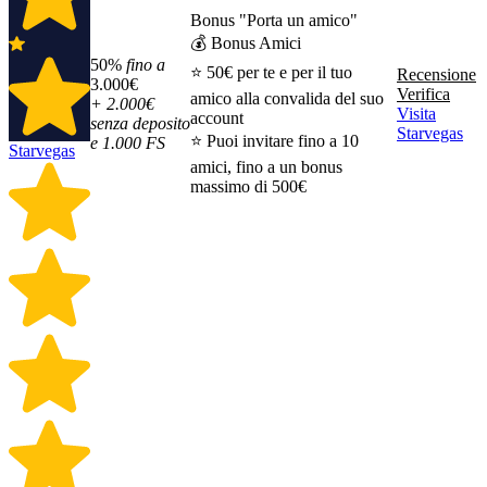
Bonus "Porta un amico"
💰 Bonus Amici
50%
fino a
⭐️ 50€ per te e per il tuo
Recensione
3.000€
Verifica
amico alla convalida del suo
+ 2.000€
Visita
account
senza deposito
Starvegas
⭐️ Puoi invitare fino a 10
e 1.000 FS
Starvegas
amici, fino a un bonus
massimo di 500€