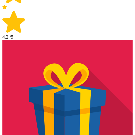
4.2
/5