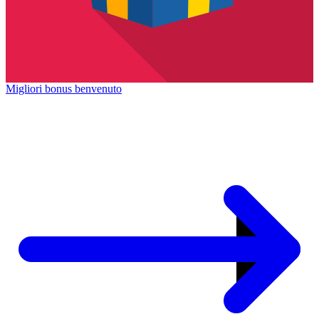
Migliori bonus benvenuto