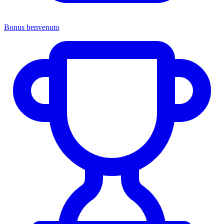
Bonus benvenuto