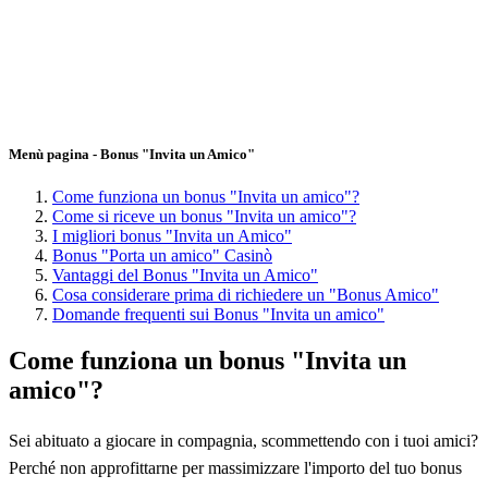
Menù pagina - Bonus "Invita un Amico"
Come funziona un bonus "Invita un amico"?
Come si riceve un bonus "Invita un amico"?
I migliori bonus "Invita un Amico"
Bonus "Porta un amico" Casinò
Vantaggi del Bonus "Invita un Amico"
Cosa considerare prima di richiedere un "Bonus Amico"
Domande frequenti sui Bonus "Invita un amico"
Come funziona un bonus "Invita un
amico"?
Sei abituato a giocare in compagnia, scommettendo con i tuoi amici?
Perché non approfittarne per massimizzare l'importo del tuo bonus