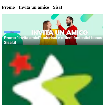
Promo "Invita un amico" Sisal