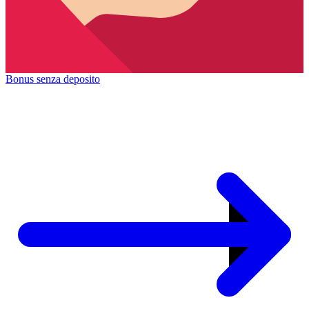
Bonus senza deposito