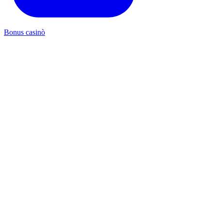
Bonus casinò