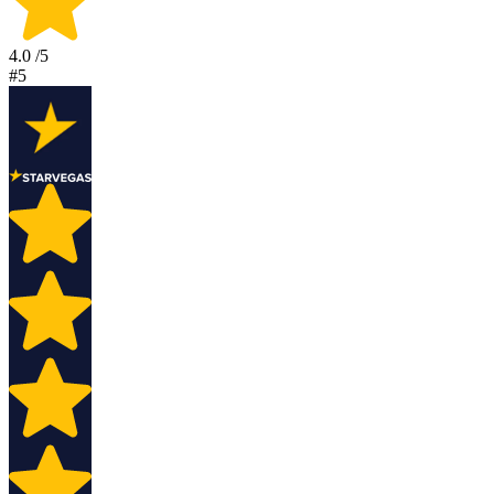
4.0
/5
#5