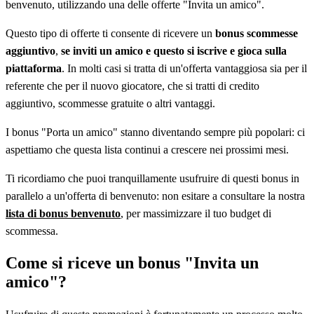
benvenuto, utilizzando una delle offerte "Invita un amico".
Questo tipo di offerte ti consente di ricevere un
bonus scommesse
aggiuntivo
,
se inviti un amico e questo si iscrive e gioca sulla
piattaforma
. In molti casi si tratta di un'offerta vantaggiosa sia per il
referente che per il nuovo giocatore, che si tratti di credito
aggiuntivo, scommesse gratuite o altri vantaggi.
I bonus "Porta un amico" stanno diventando sempre più popolari: ci
aspettiamo che questa lista continui a crescere nei prossimi mesi.
Ti ricordiamo che puoi tranquillamente usufruire di questi bonus in
parallelo a un'offerta di benvenuto: non esitare a consultare la nostra
lista di bonus benvenuto
, per massimizzare il tuo budget di
scommessa.
Come si riceve un bonus "Invita un
amico"?