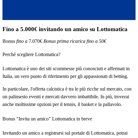
Fino a 5.000€ invitando un amico su Lottomatica
Bonus
fino a
7.070€
Bonus prima ricarica fino a 50€
Perché scegliere Lottomatica?
Lottomatica è uno dei siti scommesse più conosciuti e affermati in
Italia, un vero punto di riferimento per gli appassionati di betting.
In particolare, l'offerta calcistica è tra le più ricche sul mercato, con
un palinsesto eventi e mercati davvero imbattibile. In più, troverai
anche moltissime opzioni per il tennis, il basket e la pallavolo.
Bonus "Invita un amico" Lottomatica in breve
Invitando un amico a registrarsi sul portale di Lottomatica, potrai