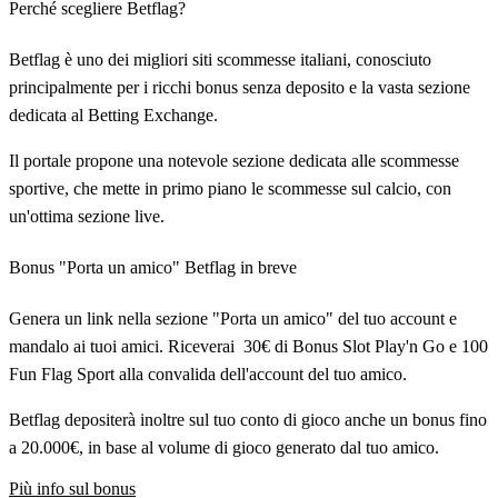
Perché scegliere Betflag?
Betflag è uno dei migliori siti scommesse italiani, conosciuto
principalmente per i ricchi bonus senza deposito e la vasta sezione
dedicata al Betting Exchange.
Il portale propone una notevole sezione dedicata alle scommesse
sportive, che mette in primo piano le scommesse sul calcio, con
un'ottima sezione live.
Bonus "Porta un amico" Betflag in breve
Genera un link nella sezione "Porta un amico" del tuo account e
mandalo ai tuoi amici. Riceverai 30€ di Bonus Slot Play'n Go e 100
Fun Flag Sport alla convalida dell'account del tuo amico.
Betflag depositerà inoltre sul tuo conto di gioco anche un bonus fino
a 20.000€, in base al volume di gioco generato dal tuo amico.
Più info sul bonus