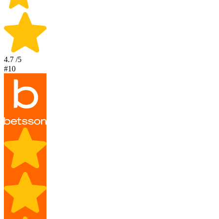
4.7
/5
#10