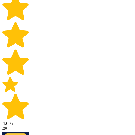
4.6
/5
#8