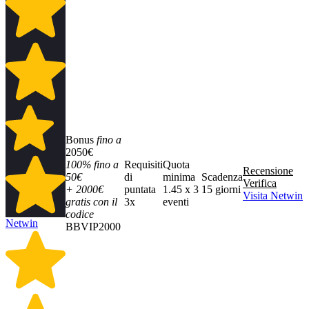
Bonus
fino a
2050€
100% fino a
Requisiti
Quota
Recensione
50€
di
minima
Scadenza
Verifica
+ 2000€
puntata
1.45 x 3
15
giorni
Visita Netwin
gratis con il
3x
eventi
codice
Netwin
BBVIP2000