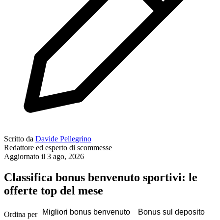
Scritto da
Davide Pellegrino
Redattore ed esperto di scommesse
Aggiornato il 3 ago, 2026
Classifica bonus benvenuto sportivi: le
offerte top del mese
Migliori bonus benvenuto
Bonus sul deposito
Ordina per