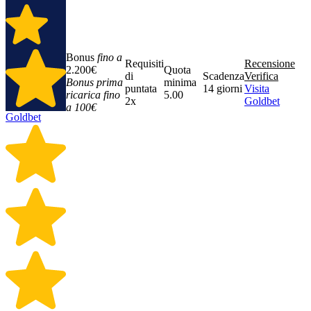
Bonus
fino a
Requisiti
Recensione
2.200€
Quota
di
Scadenza
Verifica
Bonus prima
minima
puntata
14
giorni
Visita
ricarica fino
5.00
2x
Goldbet
a 100€
Goldbet