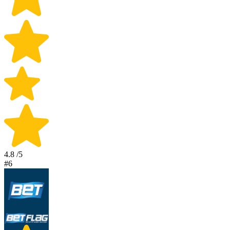
4.8
/5
#6