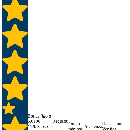
Bonus
fino a
5.010€
Requisiti
Quota
Recensione
(10€ Senza
di
Scadenza
minima
Verifica