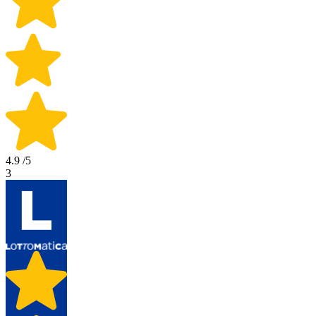
4.9
/5
3