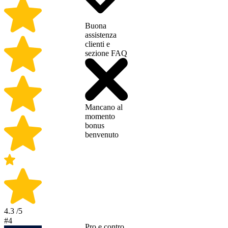
Buona
assistenza
clienti e
sezione FAQ
Mancano al
momento
bonus
benvenuto
4.3
/5
#4
Pro e contro