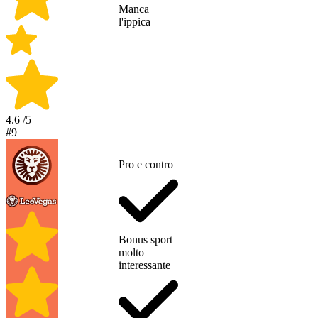
Manca
l'ippica
4.6
/5
#9
Pro e contro
Bonus sport
molto
interessante