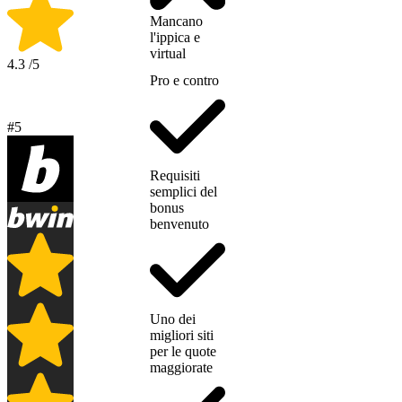
Mancano
l'ippica e
virtual
4.3
/5
Pro e contro
#5
Requisiti
semplici del
bonus
benvenuto
Uno dei
migliori siti
per le quote
maggiorate