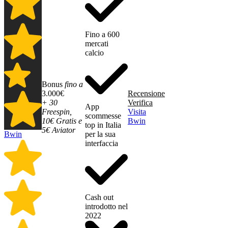
Fino a 600
mercati
calcio
Bonus
fino a
3.000€
Recensione
+ 30
Verifica
App
Freespin,
Visita
scommesse
10€ Gratis e
Bwin
top in Italia
5€ Aviator
per la sua
Bwin
interfaccia
Cash out
introdotto nel
2022