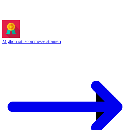
Migliori siti scommesse stranieri