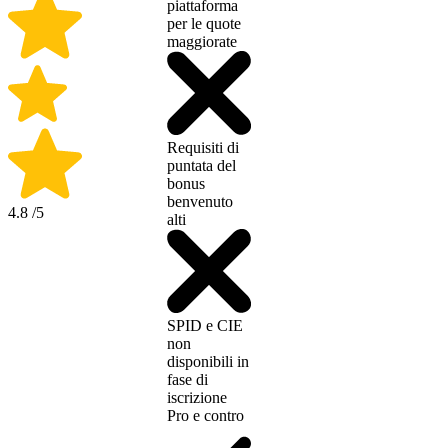
piattaforma
per le quote
maggiorate
Requisiti di
puntata del
bonus
benvenuto
4.8
/5
alti
SPID e CIE
non
disponibili in
fase di
iscrizione
Pro e contro