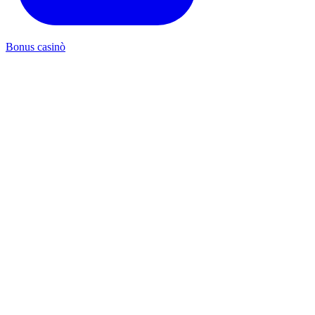
Bonus casinò