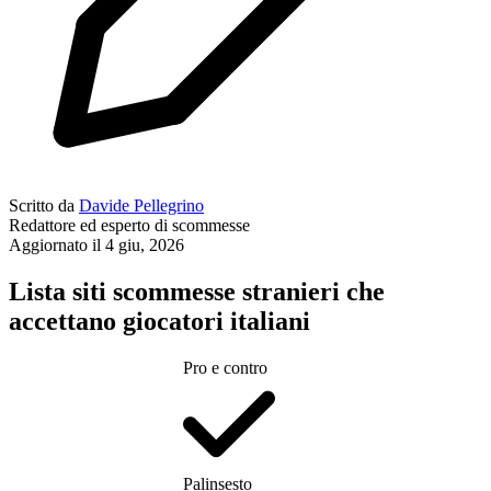
Scritto da
Davide Pellegrino
Redattore ed esperto di scommesse
Aggiornato il 4 giu, 2026
Lista siti scommesse stranieri che
accettano giocatori italiani
Pro e contro
Palinsesto