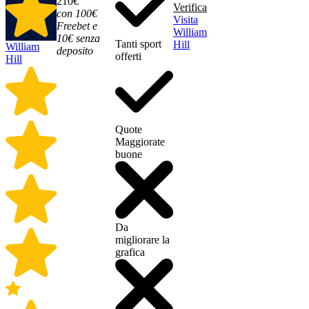
210€
Verifica
con 100€
Visita
Freebet e
William
10€ senza
Tanti sport
Hill
William
deposito
offerti
Hill
Quote
Maggiorate
buone
Da
migliorare la
grafica