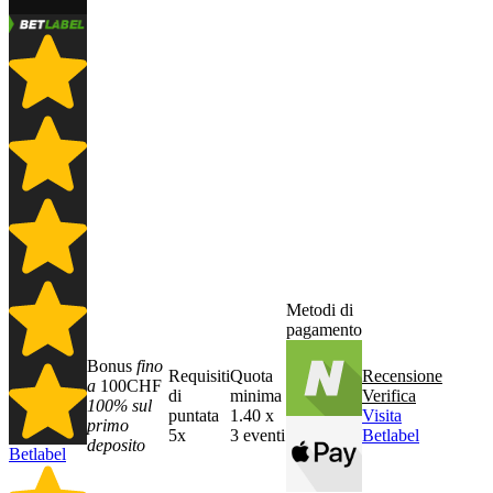
Metodi di
pagamento
Bonus
fino
Requisiti
Quota
Recensione
a
100CHF
di
minima
Verifica
100% sul
puntata
1.40 x
Visita
primo
5x
3 eventi
Betlabel
deposito
Betlabel