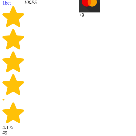
100FS
1bet
+9
4.1
/5
#9