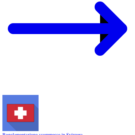
Regolamentazione scommesse in Svizzera