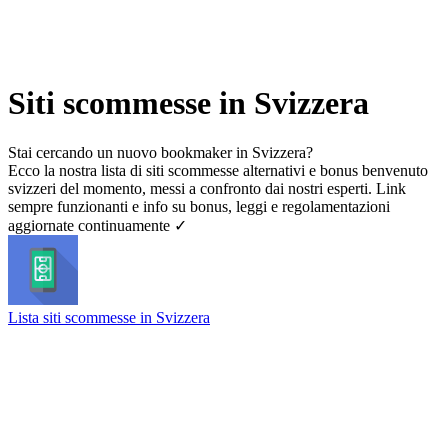
Siti scommesse in
Svizzera
Stai cercando un nuovo bookmaker in Svizzera?
Ecco la nostra
lista di siti scommesse alternativi e bonus benvenuto
svizzeri
del momento, messi a confronto dai nostri esperti. Link
sempre funzionanti e info su bonus, leggi e regolamentazioni
aggiornate continuamente ✓
Lista siti scommesse in Svizzera