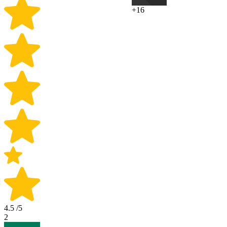
+16
4.5
/5
2