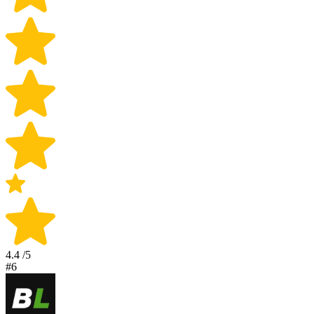
4.4
/5
#6