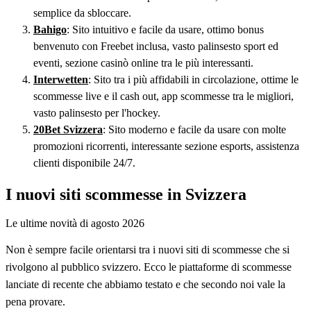
semplice da sbloccare.
Bahigo
: Sito intuitivo e facile da usare, ottimo bonus
benvenuto con Freebet inclusa, vasto palinsesto sport ed
eventi, sezione casinò online tra le più interessanti.
Interwetten
: Sito tra i più affidabili in circolazione, ottime le
scommesse live e il cash out, app scommesse tra le migliori,
vasto palinsesto per l'hockey.
20Bet Svizzera
: Sito moderno e facile da usare con molte
promozioni ricorrenti, interessante sezione esports, assistenza
clienti disponibile 24/7.
I nuovi siti scommesse in Svizzera
Le ultime novità di agosto 2026
Non è sempre facile orientarsi tra i nuovi siti di scommesse che si
rivolgono al pubblico svizzero. Ecco le piattaforme di scommesse
lanciate di recente che abbiamo testato e che secondo noi vale la
pena provare.