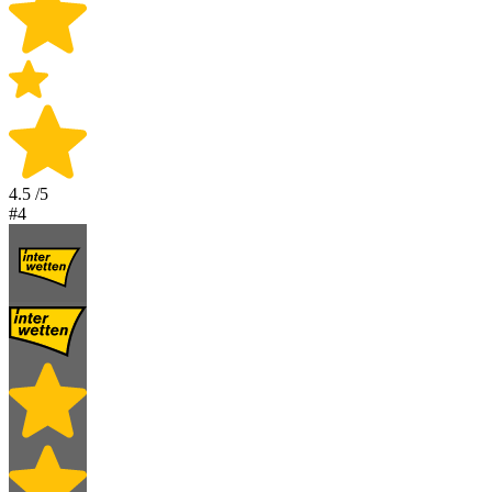
4.5
/5
#4