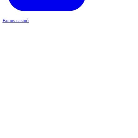
Bonus casinò