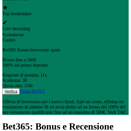
★
Top bookmaker
✔
Live streaming
Scommesse
Casinò
Bet365 Bonus benvenuto sport
Bonus
fino a
500€
100% sul primo deposito
Requisiti di puntata:
11
x
Scadenza:
30
Quota min:
3.00
Visita Bet365
Verifica
Offerta di benvenuto per i nuovi clienti. Apri un conto, effettua un
versamento di almeno 5€ ed avrai diritto ad un bonus del 100% del
tuo versamento qualificante fino ad un massimo di 500€. Vedi T&C.
Bet365: Bonus e Recensione