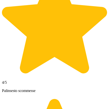
4
/5
Palinsesto scommesse