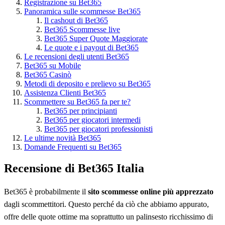
Registrazione su Bet365
Panoramica sulle scommesse Bet365
Il cashout di Bet365
Bet365 Scommesse live
Bet365 Super Quote Maggiorate
Le quote e i payout di Bet365
Le recensioni degli utenti Bet365
Bet365 su Mobile
Bet365 Casinò
Metodi di deposito e prelievo su Bet365
Assistenza Clienti Bet365
Scommettere su Bet365 fa per te?
Bet365 per principianti
Bet365 per giocatori intermedi
Bet365 per giocatori professionisti
Le ultime novità Bet365
Domande Frequenti su Bet365
Recensione di Bet365 Italia
Bet365 è probabilmente il
sito scommesse online più apprezzato
dagli scommettitori. Questo perché da ciò che abbiamo appurato,
offre delle quote ottime ma soprattutto un palinsesto ricchissimo di