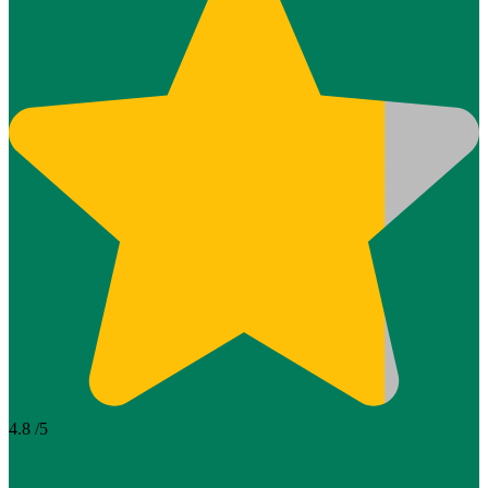
4.8
/5