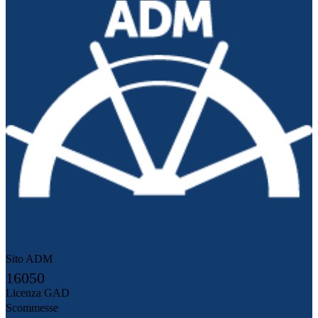
Sito ADM
16050
Licenza GAD
Scommesse