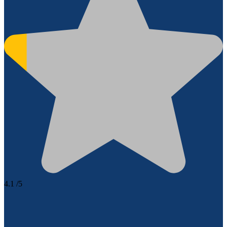
4.1
/5