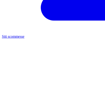
Siti scommesse