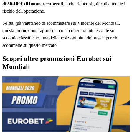
di 50-100€ di bonus recuperati
, il che riduce significativamente il
rischio dell'operazione.
Se stai già valutando di scommettere sul Vincente dei Mondiali,
questa promozione rappresenta una copertura interessante sul
secondo classificato, una delle posizioni più "dolorose" per chi
scommette su questo mercato.
Scopri altre promozioni Eurobet sui
Mondiali