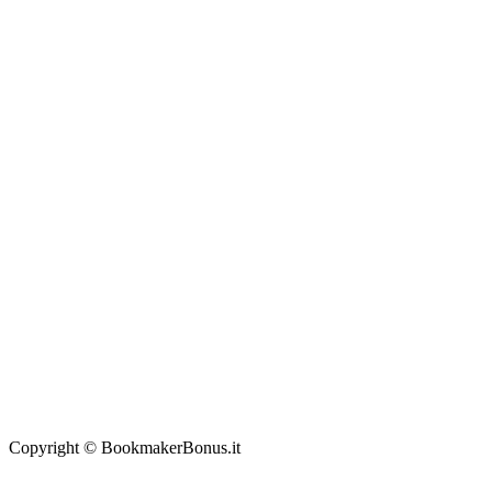
Copyright © BookmakerBonus.it