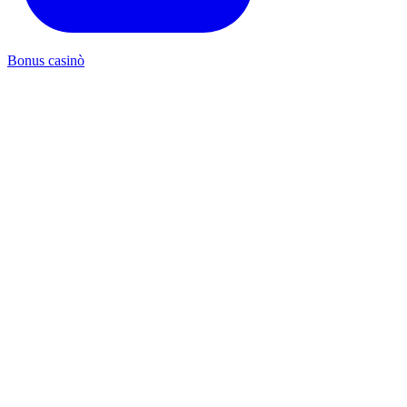
Bonus casinò