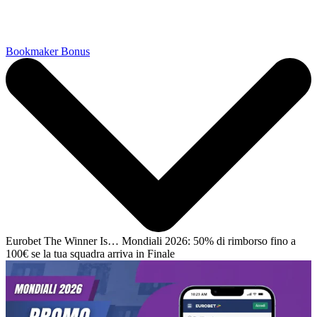
Bookmaker Bonus
Eurobet The Winner Is… Mondiali 2026: 50% di rimborso fino a
100€ se la tua squadra arriva in Finale