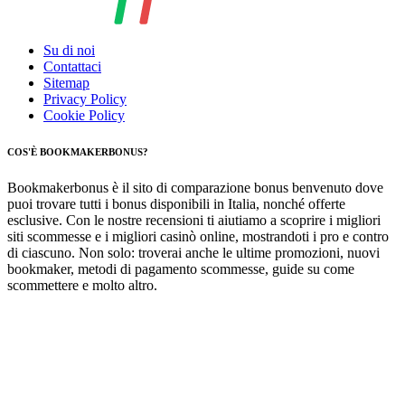
Su di noi
Contattaci
Sitemap
Privacy Policy
Cookie Policy
COS'È BOOKMAKERBONUS?
Bookmakerbonus è il sito di comparazione bonus benvenuto dove
puoi trovare tutti i bonus disponibili in Italia, nonché offerte
esclusive. Con le nostre recensioni ti aiutiamo a scoprire i migliori
siti scommesse e i migliori casinò online, mostrandoti i pro e contro
di ciascuno. Non solo: troverai anche le ultime promozioni, nuovi
bookmaker, metodi di pagamento scommesse, guide su come
scommettere e molto altro.