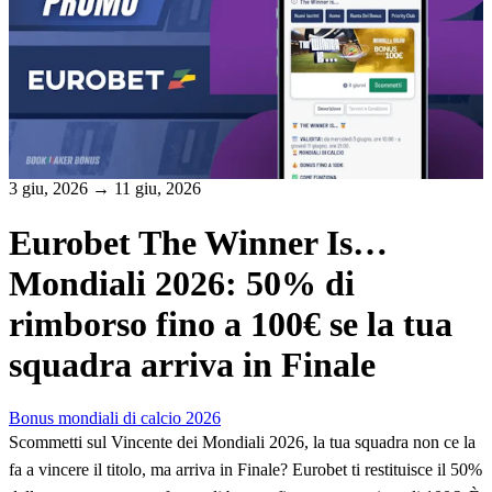
3 giu, 2026 → 11 giu, 2026
Eurobet The Winner Is…
Mondiali 2026: 50% di
rimborso fino a 100€ se la tua
squadra arriva in Finale
Bonus mondiali di calcio 2026
Scommetti sul Vincente dei Mondiali 2026, la tua squadra non ce la
fa a vincere il titolo, ma arriva in Finale? Eurobet ti restituisce il 50%