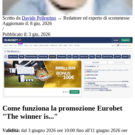
Scritto da
Davide Pellegrino
→
Redattore ed esperto di scommesse
Aggiornato il: 8 giu, 2026
/
Pubblicato il: 3 giu, 2026
Come funziona la promozione Eurobet
"The winner is..."
Validità:
dal 3 giugno 2026 ore 10:00 fino all'11 giugno 2026 ore