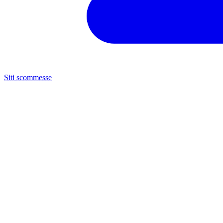
Siti scommesse