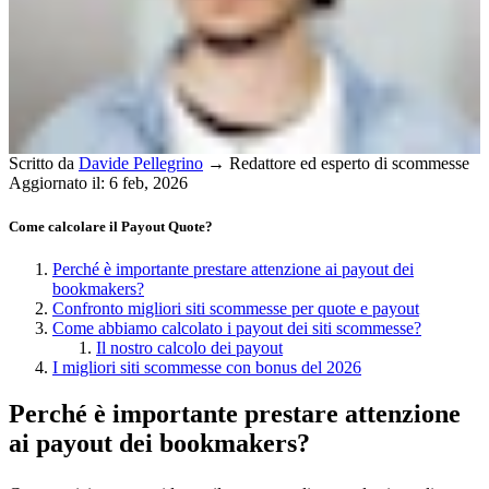
Scritto da
Davide Pellegrino
→
Redattore ed esperto di scommesse
Aggiornato il: 6 feb, 2026
Come calcolare il Payout Quote?
Perché è importante prestare attenzione ai payout dei
bookmakers?
Confronto migliori siti scommesse per quote e payout
Come abbiamo calcolato i payout dei siti scommesse?
Il nostro calcolo dei payout
I migliori siti scommesse con bonus del 2026
Perché è importante prestare attenzione
ai payout dei bookmakers?