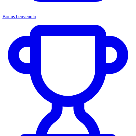
Bonus benvenuto