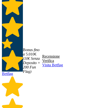
Bonus
fino
a
5.010€
Recensione
(10€ Senza
Verifica
Deposito +
Visita Betflag
200 Fun
Flag)
Betflag