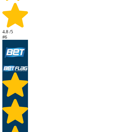
4.8
/5
#6