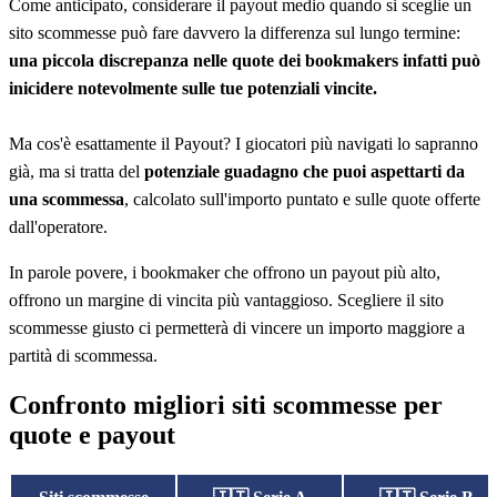
Come anticipato, considerare il payout medio quando si sceglie un
sito scommesse può fare davvero la differenza sul lungo termine:
una piccola discrepanza nelle quote dei bookmakers infatti può
inicidere notevolmente sulle tue potenziali vincite.
Ma cos'è esattamente il Payout? I giocatori più navigati lo sapranno
già, ma si tratta del
potenziale guadagno che puoi aspettarti da
una scommessa
, calcolato sull'importo puntato e sulle quote offerte
dall'operatore.
In parole povere, i bookmaker che offrono un payout più alto,
offrono un margine di vincita più vantaggioso. Scegliere il sito
scommesse giusto ci permetterà di vincere un importo maggiore a
partità di scommessa.
Confronto migliori siti scommesse per
quote e payout