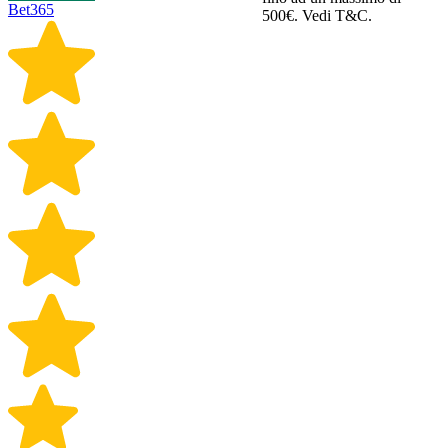
Bet365
500€. Vedi T&C.